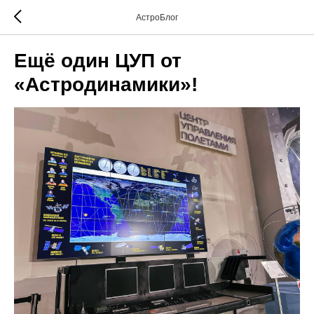
АстроБлог
Ещё один ЦУП от
«Астродинамики»!