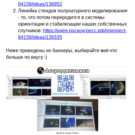
84158/ideas/136952
Линейка стендов полунатурного моделирования
- то, что потом переродится в системы
ориентации и стабилизации наших собственных
спутников:
https://идея.росконгресс.рф/improject-
84158/ideas/139335
Ниже приведены их баннеры, выбирайте
всё
что
больше по вкусу :)