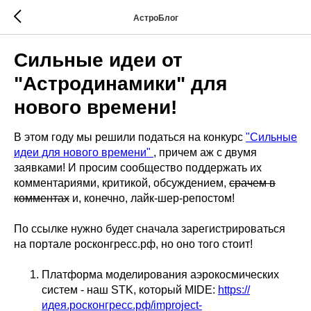
АстроБлог
Сильные идеи от
"Астродинамики" для
нового времени!
В этом году мы решили податься на конкурс
"Сильные
идеи для нового времени"
, причем аж с двумя
заявками! И просим сообщество поддержать их
комментариями, критикой, обсуждением,
срачем в
комментах
и, конечно, лайк-шер-репостом!
По ссылке нужно будет сначала зарегистрироваться
на портале росконгресс.рф, но оно того стоит!
Платформа моделирования аэрокосмических
систем - наш STK, который MIDE:
https://
идея.росконгресс.рф/improject-