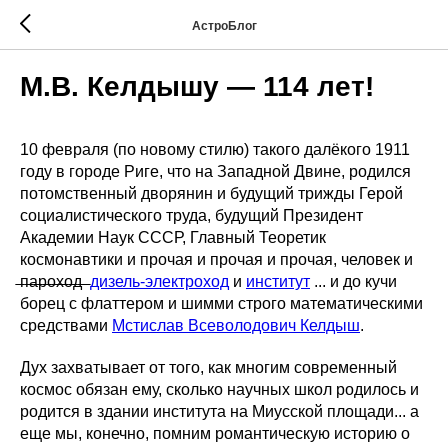
АстроБлог
М.В. Келдышу — 114 лет!
10 февраля (по новому стилю) такого далёкого 1911
году в городе Риге, что на Западной Двине, родился
потомственный дворянин и будущий трижды Герой
социалистического труда, будущий Президент
Академии Наук СССР, Главный Теоретик
космонавтики и прочая и прочая и прочая, человек и
̶п̶а̶р̶о̶х̶о̶д̶ ̶
дизель-электроход
и
институт
... и до кучи
борец с флаттером и шимми строго математическими
средствами
Мстислав Всеволодович Келдыш
.
Дух захватывает от того, как многим современный
космос обязан ему, сколько научных школ родилось и
родится в здании института на Миусской площади... а
еще мы, конечно, помним романтическую историю о