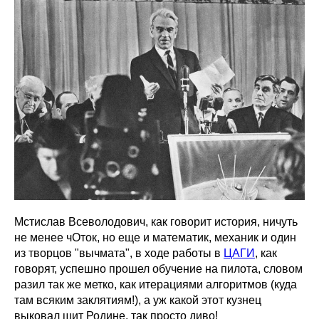
Мстислав Всеволодович, как говорит история, ничуть
не менее чОток, но еще и математик, механик и один
из творцов "вычмата", в ходе работы в
ЦАГИ
, как
говорят, успешно прошел обучение на пилота, словом
разил так же метко, как итерациями алгоритмов (куда
там всяким заклятиям!), а уж какой этот кузнец
выковал щит Родине, так просто диво!