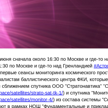
 июня сначала около 16:30 по Москве и где-то 
1:30 по Москве и где-то над Гренландией
#Астр
первые сеансы мониторинга космического прос
иалистам баллистического центра ФКИ, которы
 сближением спутника ООО "Стратонавтика" "С
pace/satellites/strato-sat-tk-1/
) и спутника "Монит
pace/satellites/monitor-4/
) из состава системы "С
ают в рамках НОШ "Фундаментальные и прикла