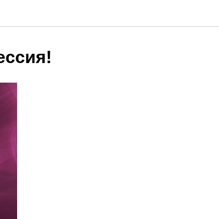
ессия!