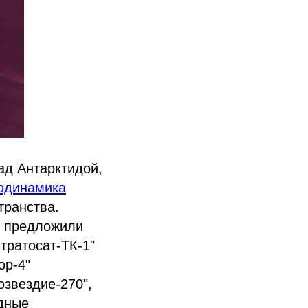
над Антарктидой,
одинамика
транства.
е предложили
тратосат-ТК-1"
ор-4"
озвездие-270",
дные