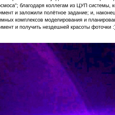
смоса"; благодаря коллегам из ЦУП системы, 
имент и заложили полётное задание; и, наконец
ммных комплексов моделирования и планирова
имент и получить нездешней красоты фоточки :