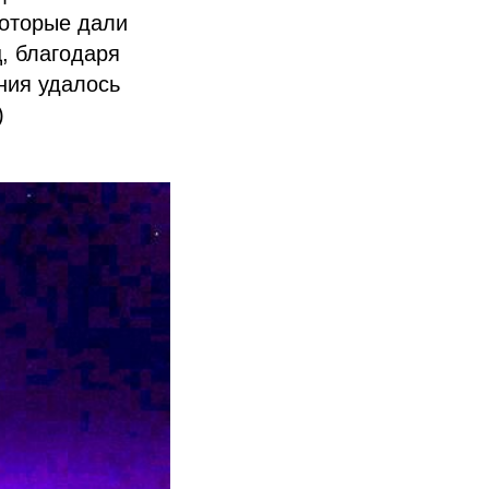
которые дали
, благодаря
ния удалось
)