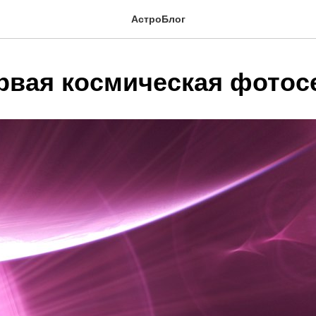
АстроБлог
рвая космическая фотос