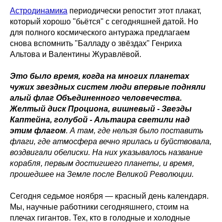
Астродинамика
периодически репостит этот плакат,
который хорошо "бьётся" с сегодняшней датой. Но
для полного космического антуража предлагаем
снова вспомнить "Балладу о звёздах" Генриха
Альтова и Валентины Журавлёвой.
Это было время, когда на многих планетах
чужих звездных систем люди впервые подняли
алый флаг Объединенного человечества.
Желтый диск Проциона, вишневый - Звезды
Каптейна, голубой - Альтаира светили над
этим флагом
. А там, где нельзя было поставить
флаги, где атмосфера вечно ярилась и буйствовала,
воздвигали обелиски. На них указывалось название
корабля, первым достигшего планеты, и время,
прошедшее на Земле после Великой Революции.
Сегодня седьмое ноября — красный день календаря.
Мы, научные работники сегодняшнего, стоим на
плечах гигантов. Тех, кто в голодные и холодные