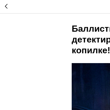
Баллист
детектир
копилке