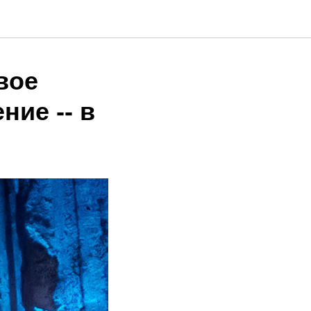
вое
ние -- в