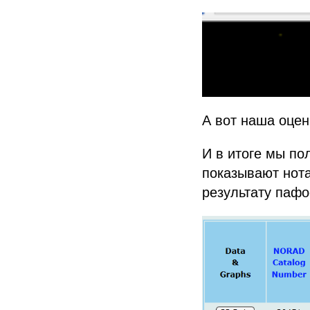
А вот наша оцен
И в итоге мы по
показывают нота
результату паф