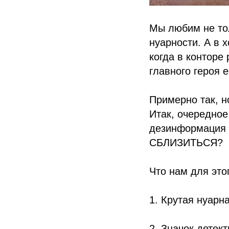
Мы любим не тол
нуарности. А в 
когда в конторе
главного героя е
Примерно так, н
Итак, очередное
дезинформация
СБЛИЗИТЬСЯ?
Что нам для это
1. Крутая нуарн
2. Значок детект