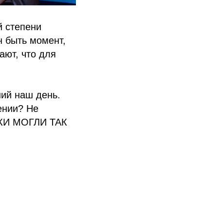
й степени
н быть момент,
ают, что для
ний наш день.
ении? Не
КИ МОГЛИ ТАК