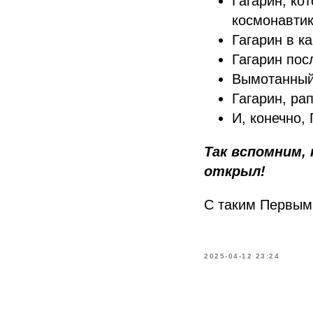
Гагарин, ко
космонавтик
Гагарин в к
Гагарин пос
Вымотанный
Гагарин, ра
И, конечно,
Так вспомним,
открыл!
С таким Первым 
2025-04-12 23:24