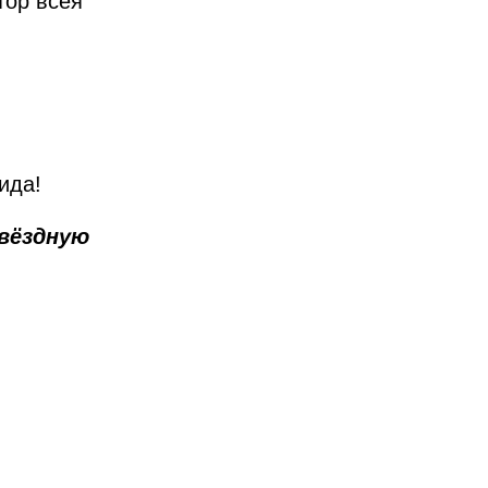
тор всея
ида!
звёздную