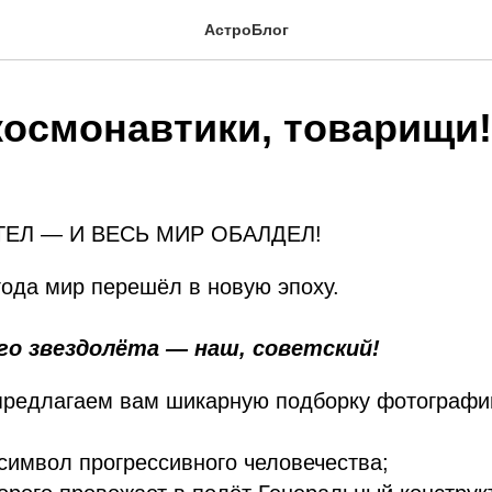
АстроБлог
космонавтики, товарищи!
ТЕЛ — И ВЕСЬ МИР ОБАЛДЕЛ!
года мир перешёл в новую эпоху.
го звездолёта — наш, советский!
предлагаем вам шикарную подборку фотографий
 символ прогрессивного человечества;