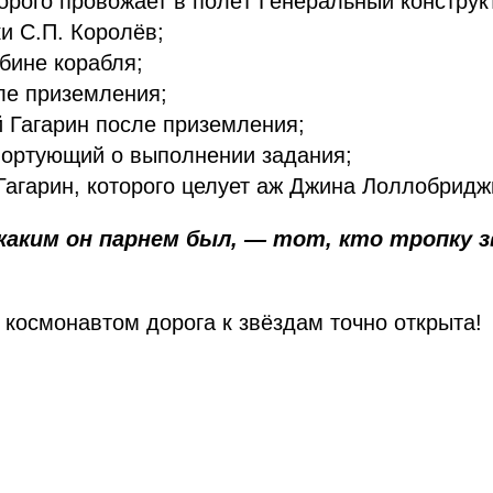
торого провожает в полёт Генеральный конструк
и С.П. Королёв;
абине корабля;
ле приземления;
 Гагарин после приземления;
портующий о выполнении задания;
 Гагарин, которого целует аж Джина Лоллобридж
 каким он парнем был, — тот, кто тропку 
космонавтом дорога к звёздам точно открыта!