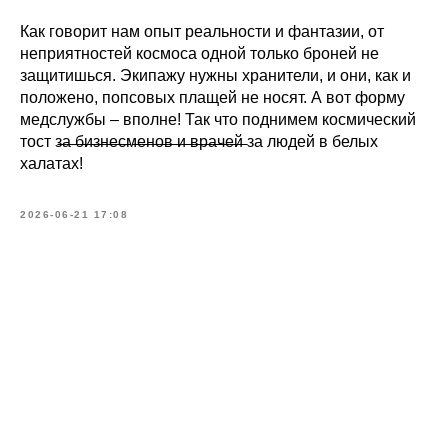
Как говорит нам опыт реальности и фантазии, от
неприятностей космоса одной только броней не
защитишься. Экипажу нужны хранители, и они, как и
положено, попсовых плащей не носят. А вот форму
медслужбы – вполне! Так что поднимем космический
тост з̶а̶ ̶б̶и̶з̶н̶е̶с̶м̶е̶н̶о̶в̶ ̶и̶ ̶в̶р̶а̶ч̶е̶й̶ за людей в белых
халатах!
2026-06-21 17:08